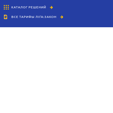
КАТАЛОГ РЕШЕНИЙ
ВСЕ ТАРИФЫ ЛІГА:ЗАКОН
Сотрудничество
Агенты
Дилеры
Политика
конфиденциальности
Условия использования
сайта
Реклама
Блог
Новости компании
Руководства
Каталоги компаний