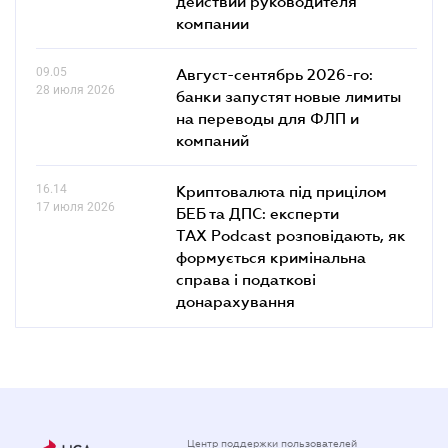
действий руководителя
компании
09.05
Август-сентябрь 2026-го:
28 июля 2026
банки запустят новые лимиты
на переводы для ФЛП и
компаний
16.14
Криптовалюта під прицілом
17 июля 2026
БЕБ та ДПС: експерти
TAX Podcast розповідають, як
формується кримінальна
справа і податкові
донарахування
Центр поддержки пользователей