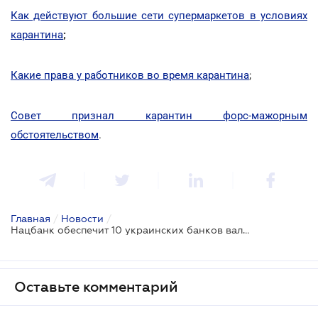
Как действуют большие сети супермаркетов в условиях
карантина
;
Какие права у работников во время карантина
;
Совет признал карантин форс-мажорным
обстоятельством
.
Главная
/
Новости
/
Нацбанк обеспечит 10 украинских банков валютой: перечень
Оставьте комментарий