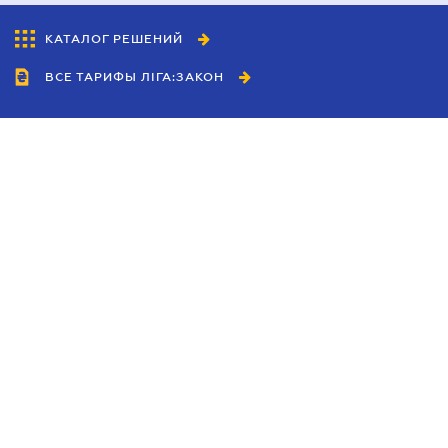
КАТАЛОГ РЕШЕНИЙ
ВСЕ ТАРИФЫ ЛІГА:ЗАКОН
Сотрудничество
Агенты
Дилеры
Политика
конфиденциальности
Условия использования
сайта
Реклама
Блог
Новости компании
Руководства