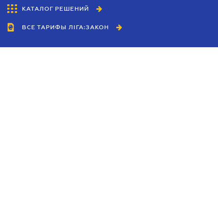
КАТАЛОГ РЕШЕНИЙ
ВСЕ ТАРИФЫ ЛІГА:ЗАКОН
Сотрудничество
Агенты
Дилеры
Политика
конфиденциальности
Условия использования
сайта
Реклама
Блог
Новости компании
Руководства
Каталоги компаний