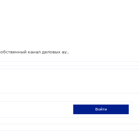
Компания ЛІГА:ЗАКОН запускает собственный канал деловых аудио-подкастов
войти