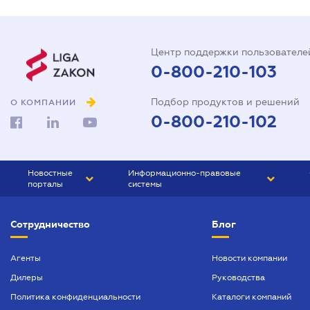
Центр поддержки пользователе
0-800-210-103
Подбор продуктов и решений
О КОМПАНИИ
0-800-210-102
Новостные
Информационно-правовые
порталы
системы
ЮРЛИГА
Право Украины
Сотрудничество
Блог
БИЗНЕС
ГРАНД
БУХГАЛТЕР.ua
ПРАЙМ
Агенты
Новости компании
Дилеры
Руководства
БУХГАЛТЕР ПРОФ
Политика конфиденциальности
Каталоги компаний
ЮРИСТ ПРОФ