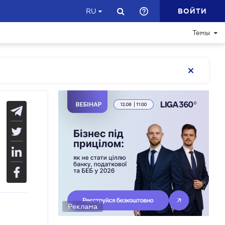
ВОЙТИ
RU
Темы
Реклама