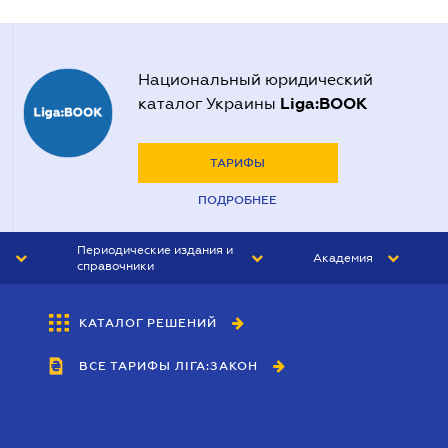
Национальный юридический
Liga:BOOK
каталог Украины
ТАРИФЫ
ПОДРОБНЕЕ
Периодические издания и
Академия
справочники
ЮРИСТ&ЗАКОН
АКАДЕМИЯ ЛІГА:ЗАКОН
КАТАЛОГ РЕШЕНИЙ
БУХГАЛТЕР&ЗАКОН
ВСЕ ТАРИФЫ ЛІГА:ЗАКОН
ВЕСТНИК МСФО
ИНТЕРБУХ
ЛИЧНЫЙ ЭКСПЕРТ