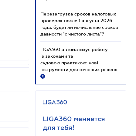
Перезагрузка сроков налоговых
проверок после 1 августа 2026
года: будет ли исчисление сроков
давности "с чистого листа"?
LIGA360 автоматизує роботу
із законами та
судовою практикою: нові
інструменти для точніших рішень
R
LIGA360 меняется
для тебя!