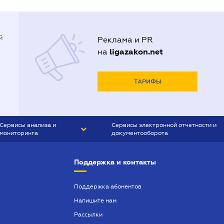
й
Реклама и PR
ligazakon.net
на
ТАРИФЫ
Сервисы анализа и
Сервисы электронной отчетности и
мониторинга
документооборота
CONTR AGENT
Liga:REPORT
Поддержка и контакты
SMS-МАЯК
VERDICTUM
Поддержка абонентов
Напишите нам
SEMANTRUM
Рассылки
SMS-МАЯК ИПОТЕКА