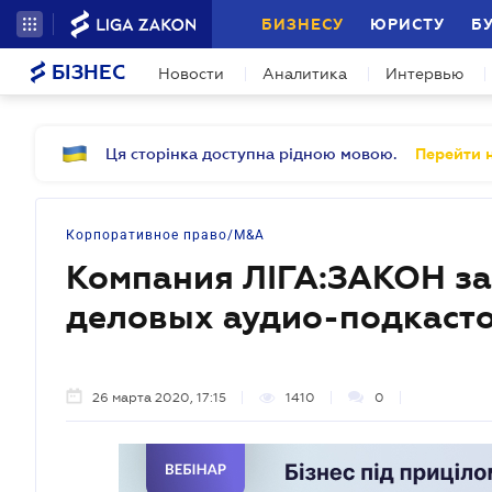
БИЗНЕСУ
ЮРИСТУ
Б
БІЗНЕС
Новости
Аналитика
Интервью
Ця сторінка доступна рідною мовою.
Перейти н
Корпоративное право/M&A
Компания ЛІГА:ЗАКОН за
деловых аудио-подкаст
26 марта 2020, 17:15
1410
0