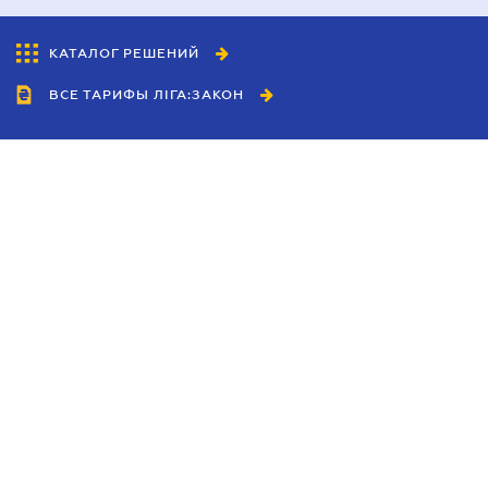
КАТАЛОГ РЕШЕНИЙ
ВСЕ ТАРИФЫ ЛІГА:ЗАКОН
Сотрудничество
Агенты
Дилеры
Политика
конфиденциальности
Условия использования
сайта
Реклама
Блог
Новости компании
Руководства