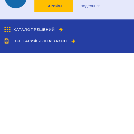
ТАРИФЫ
ПОДРОБНЕЕ
КАТАЛОГ РЕШЕНИЙ
ВСЕ ТАРИФЫ ЛІГА:ЗАКОН
Сотрудничество
Агенты
Дилеры
Политика
конфиденциальности
Условия использования
сайта
Реклама
Блог