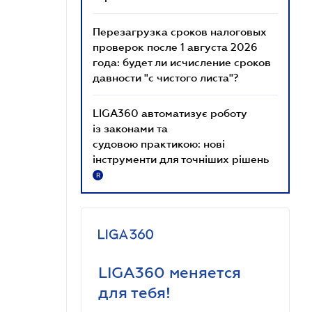
Перезагрузка сроков налоговых
проверок после 1 августа 2026
года: будет ли исчисление сроков
давности "с чистого листа"?
LIGA360 автоматизує роботу
із законами та
судовою практикою: нові
інструменти для точніших рішень
R
LIGA360 меняется
для тебя!