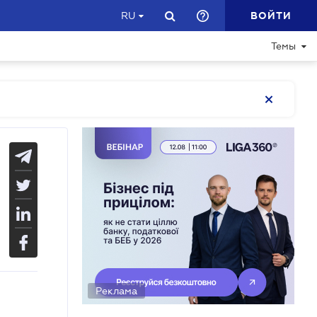
ВОЙТИ
RU
Темы
Реклама