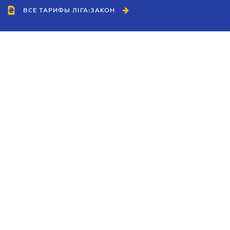
ВСЕ ТАРИФЫ ЛІГА:ЗАКОН
Сотрудничество
Агенты
Дилеры
Политика
конфиденциальности
Условия использования
сайта
Реклама
Блог
Новости компании
Руководства
Каталоги компаний
Темы в центре внимания