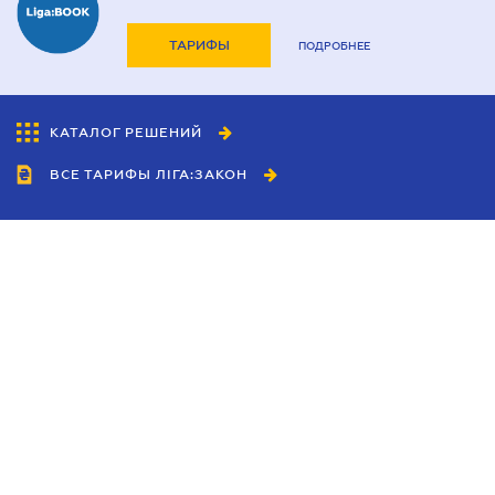
ТАРИФЫ
ПОДРОБНЕЕ
КАТАЛОГ РЕШЕНИЙ
ВСЕ ТАРИФЫ ЛІГА:ЗАКОН
Сотрудничество
Агенты
Дилеры
Политика
конфиденциальности
Условия использования
сайта
Реклама
Блог