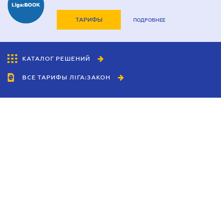
ТАРИФЫ
ПОДРОБНЕЕ
КАТАЛОГ РЕШЕНИЙ
ВСЕ ТАРИФЫ ЛІГА:ЗАКОН
Сотрудничество
Агенты
Дилеры
Политика
конфиденциальности
Условия использования
сайта
Реклама
Блог