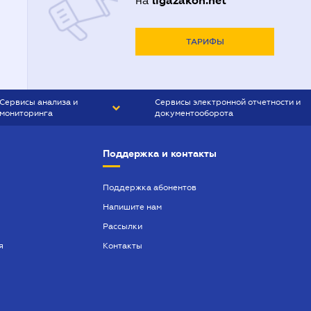
ligazakon.net
на
ТАРИФЫ
Сервисы анализа и
Сервисы электронной отчетности и
мониторинга
документооборота
CONTR AGENT
Liga:REPORT
Поддержка и контакты
SMS-МАЯК
VERDICTUM
Поддержка абонентов
Напишите нам
SEMANTRUM
Рассылки
SMS-МАЯК ИПОТЕКА
я
Контакты