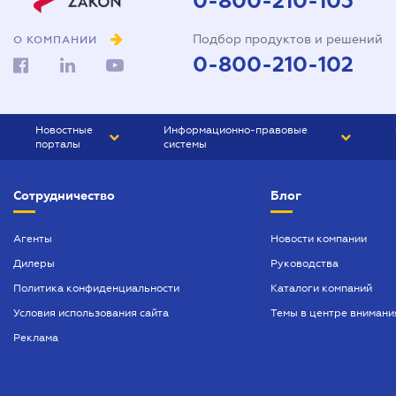
0-800-210-103
Подбор продуктов и решений
О КОМПАНИИ
0-800-210-102
Новостные
Информационно-правовые
порталы
системы
ЮРЛИГА
Право Украины
Сотрудничество
Блог
БИЗНЕС
ГРАНД
БУХГАЛТЕР.ua
ПРАЙМ
Агенты
Новости компании
Дилеры
Руководства
БУХГАЛТЕР ПРОФ
Политика конфиденциальности
Каталоги компаний
ЮРИСТ ПРОФ
Условия использования сайта
Темы в центре внимани
ЮРИСТ
Реклама
ПІДПРИЄМЕЦЬ