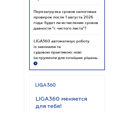
Перезагрузка сроков налоговых
проверок после 1 августа 2026
года: будет ли исчисление сроков
давности "с чистого листа"?
LIGA360 автоматизує роботу
із законами та
судовою практикою: нові
інструменти для точніших рішень
R
LIGA360 меняется
для тебя!