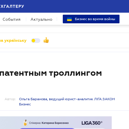
УХГАЛТЕРУ
События
Актуально
Бизнес во время войны
а українську
 патентным троллингом
Автор:
Ольга Баранова, ведущий юрист-аналитик ЛІГА:ЗАКОН
Бизнес