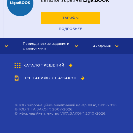
Liga:BOOK
каталог Украины
ТАРИФЫ
ПОДРОБНЕЕ
Периодические издания и
Академия
справочники
ЮРИСТ&ЗАКОН
АКАДЕМИЯ ЛІГА:ЗАКОН
КАТАЛОГ РЕШЕНИЙ
БУХГАЛТЕР&ЗАКОН
ВСЕ ТАРИФЫ ЛІГА:ЗАКОН
ВЕСТНИК МСФО
ИНТЕРБУХ
ЛИЧНЫЙ ЭКСПЕРТ
©
ТОВ "інформаційно-аналітичний центр ЛІГА", 1991-2026.
©
ТОВ "ЛІГА ЗАКОН", 2007-2026.
©
Інформаційне агенство "ЛІГА:ЗАКОН", 2010-2026.