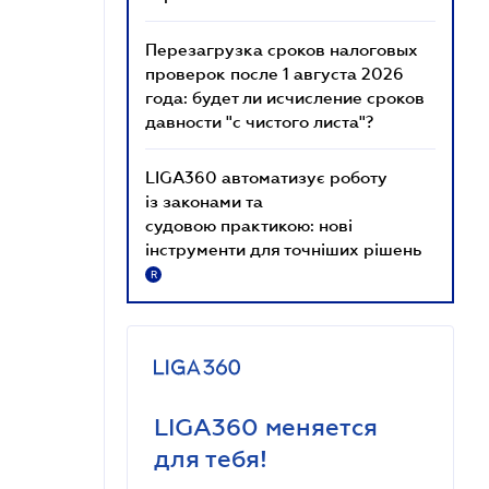
Перезагрузка сроков налоговых
проверок после 1 августа 2026
года: будет ли исчисление сроков
давности "с чистого листа"?
LIGA360 автоматизує роботу
із законами та
судовою практикою: нові
інструменти для точніших рішень
R
LIGA360 меняется
для тебя!