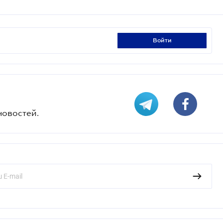
войти
новостей.