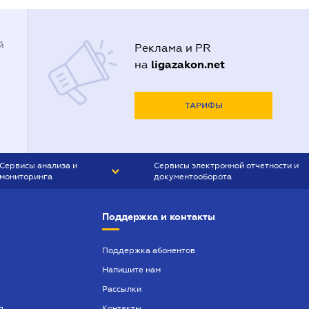
й
Реклама и PR
ligazakon.net
на
ТАРИФЫ
Сервисы анализа и
Сервисы электронной отчетности и
мониторинга
документооборота
CONTR AGENT
Liga:REPORT
Поддержка и контакты
SMS-МАЯК
VERDICTUM
Поддержка абонентов
Напишите нам
SEMANTRUM
Рассылки
SMS-МАЯК ИПОТЕКА
я
Контакты