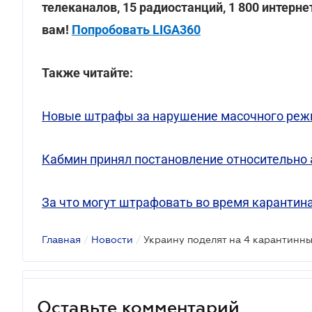
телеканалов, 15 радиостанций, 1 800 интерн
вам!
Попробовать LIGA360
Также читайте:
Новые штрафы за нарушение масочного реж
Кабмин принял постановление относительно а
За что могут штрафовать во время карантина
Главная
/
Новости
/
Оставьте комментарий