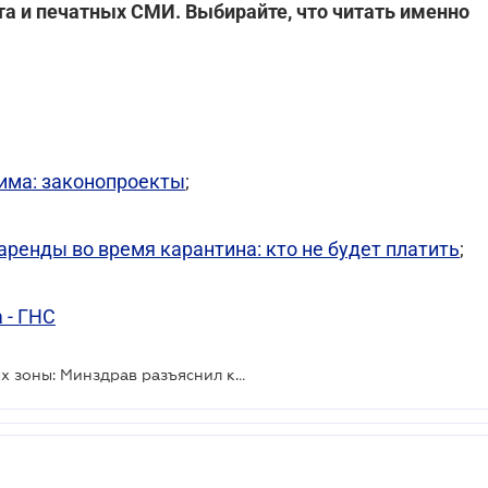
ета и печатных СМИ. Выбирайте, что читать именно
има: законопроекты
;
ренды во время карантина: кто не будет платить
;
 - ГНС
Украину поделят на 4 карантинных зоны: Минздрав разъяснил как