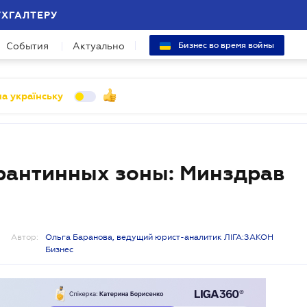
УХГАЛТЕРУ
События
Актуально
Бизнес во время войны
а українську
арантинных зоны: Минздрав
Автор:
Ольга Баранова, ведущий юрист-аналитик ЛІГА:ЗАКОН
Бизнес