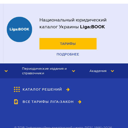
Национальный юридический
Liga:BOOK
каталог Украины
ТАРИФЫ
ПОДРОБНЕЕ
Периодические издания и
Академия
справочники
ЮРИСТ&ЗАКОН
АКАДЕМИЯ ЛІГА:ЗАКОН
КАТАЛОГ РЕШЕНИЙ
БУХГАЛТЕР&ЗАКОН
ВСЕ ТАРИФЫ ЛІГА:ЗАКОН
ВЕСТНИК МСФО
ИНТЕРБУХ
ЛИЧНЫЙ ЭКСПЕРТ
©
ТОВ "інформаційно-аналітичний центр ЛІГА", 1991-2026.