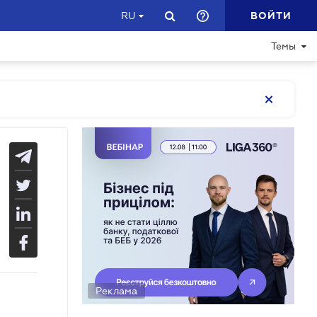
ВОЙТИ
RU
Темы
Реклама