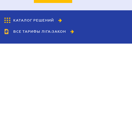
КАТАЛОГ РЕШЕНИЙ
ВСЕ ТАРИФЫ ЛІГА:ЗАКОН
Сотрудничество
Агенты
Дилеры
Политика
конфиденциальности
Условия использования
сайта
Реклама
Блог
Новости компании