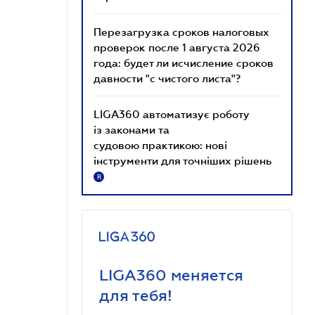
Перезагрузка сроков налоговых
проверок после 1 августа 2026
года: будет ли исчисление сроков
давности "с чистого листа"?
LIGA360 автоматизує роботу
із законами та
судовою практикою: нові
інструменти для точніших рішень
R
LIGA360 меняется
для тебя!