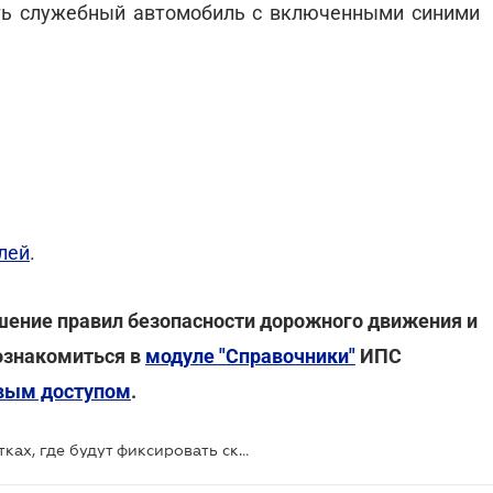
ять служебный автомобиль с включенными синими
лей
.
ение правил безопасности дорожного движения и
ознакомиться в
модуле "Справочники"
ИПС
вым доступом
.
В МВД сообщили о 43 новых участках, где будут фиксировать скорость водителей