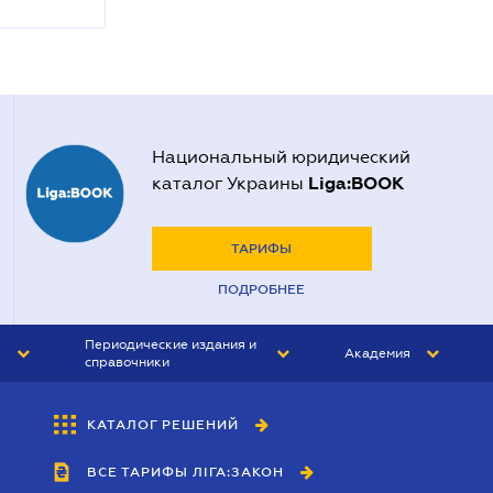
Национальный юридический
Liga:BOOK
каталог Украины
ТАРИФЫ
ПОДРОБНЕЕ
Периодические издания и
Академия
справочники
ЮРИСТ&ЗАКОН
АКАДЕМИЯ ЛІГА:ЗАКОН
КАТАЛОГ РЕШЕНИЙ
БУХГАЛТЕР&ЗАКОН
ВСЕ ТАРИФЫ ЛІГА:ЗАКОН
ВЕСТНИК МСФО