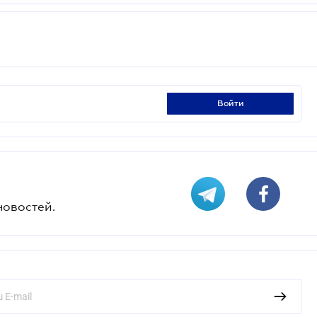
войти
новостей.