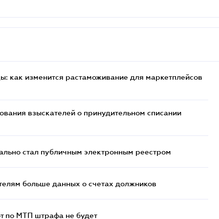
цы: как изменится растаможивание для маркетплейсов
бования взыскателей о принудительном списании
ально стал публичным электронным реестром
телям больше данных о счетах должников
т по МТП штрафа не будет