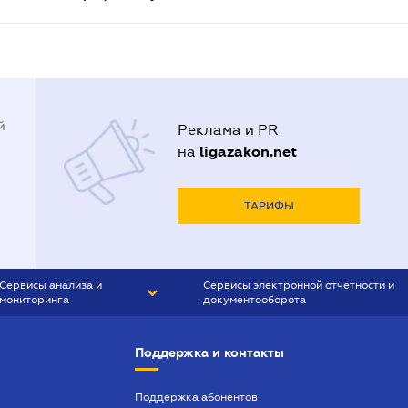
й
Реклама и PR
ligazakon.net
на
ТАРИФЫ
Сервисы анализа и
Сервисы электронной отчетности и
мониторинга
документооборота
CONTR AGENT
Liga:REPORT
Поддержка и контакты
SMS-МАЯК
VERDICTUM
Поддержка абонентов