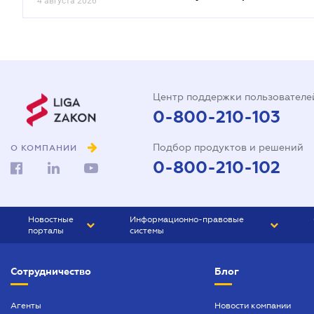
4 августа 2026
Центр поддержки пользователе
0-800-210-103
Подбор продуктов и решений
О КОМПАНИИ
0-800-210-102
Новостные
Информационно-правовые
порталы
системы
ЮРЛИГА
Право Украины
Сотрудничество
Блог
БИЗНЕС
ГРАНД
БУХГАЛТЕР.ua
ПРАЙМ
Агенты
Новости компании