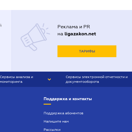
й
Реклама и PR
ligazakon.net
на
ТАРИФЫ
Сервисы анализа и
Сервисы электронной отчетности и
мониторинга
документооборота
CONTR AGENT
Liga:REPORT
Поддержка и контакты
SMS-МАЯК
VERDICTUM
Поддержка абонентов
Напишите нам
SEMANTRUM
Рассылки
SMS-МАЯК ИПОТЕКА