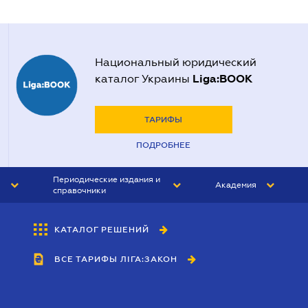
Национальный юридический
Liga:BOOK
каталог Украины
ТАРИФЫ
ПОДРОБНЕЕ
Периодические издания и
Академия
справочники
ЮРИСТ&ЗАКОН
АКАДЕМИЯ ЛІГА:ЗАКОН
КАТАЛОГ РЕШЕНИЙ
БУХГАЛТЕР&ЗАКОН
ВСЕ ТАРИФЫ ЛІГА:ЗАКОН
ВЕСТНИК МСФО
ИНТЕРБУХ
ЛИЧНЫЙ ЭКСПЕРТ