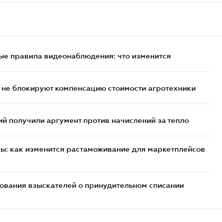
ые правила видеонаблюдения: что изменится
 не блокируют компенсацию стоимости агротехники
 получили аргумент против начислений за тепло
цы: как изменится растаможивание для маркетплейсов
бования взыскателей о принудительном списании