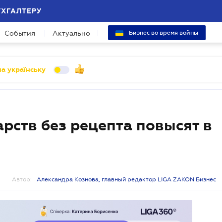
УХГАЛТЕРУ
События
Актуально
Бизнес во время войны
а українську
рств без рецепта повысят в
Автор:
Александра Кознова, главный редактор LIGA ZAKON Бизнес