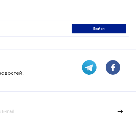
войти
новостей.