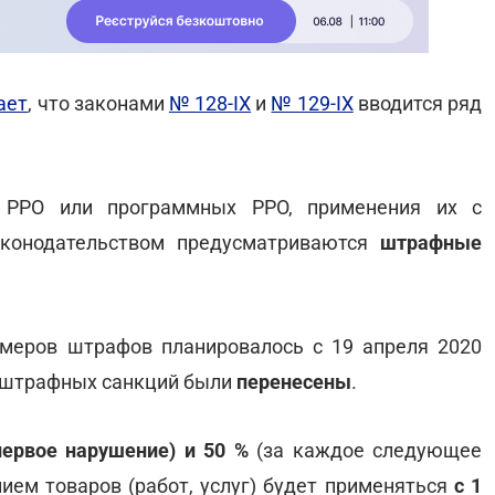
ает
, что законами
№ 128-IX
и
№ 129-ІХ
вводится ряд
я РРО или программных РРО, применения их с
конодательством предусматриваются
штрафные
змеров штрафов планировалось с 19 апреля 2020
 штрафных санкций были
перенесены
.
первое нарушение) и 50 %
(за каждое следующее
ием товаров (работ, услуг) будет применяться
с 1