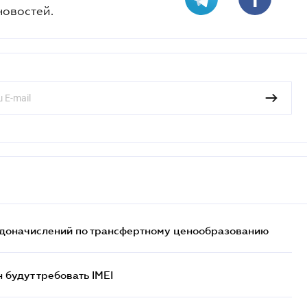
новостей.
т доначислений по трансфертному ценообразованию
н будут требовать IMEI