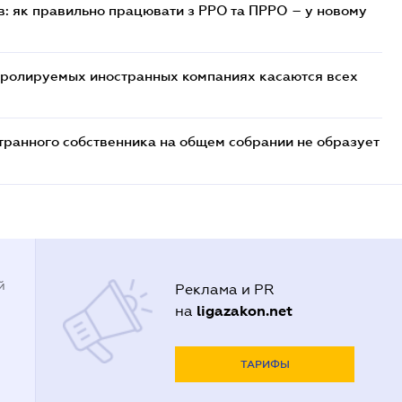
в: як правильно працювати з РРО та ПРРО – у новому
тролируемых иностранных компаниях касаются всех
транного собственника на общем собрании не образует
й
Реклама и PR
ligazakon.net
на
ТАРИФЫ