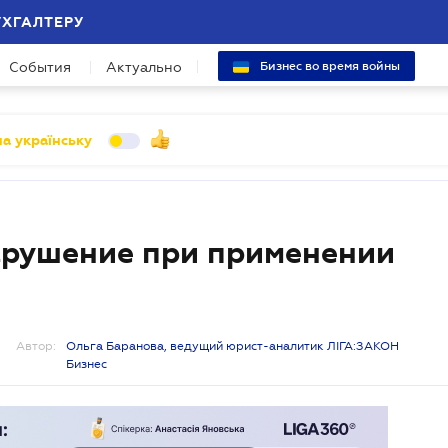
УХГАЛТЕРУ
События
Актуально
Бизнес во время войны
а українську
арушение при применении
Автор:
Ольга Баранова, ведущий юрист-аналитик ЛІГА:ЗАКОН
Бизнес