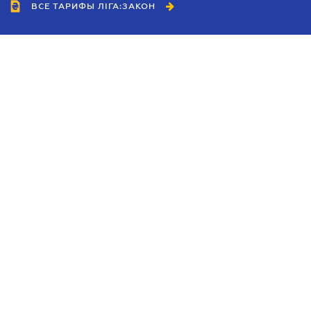
ВСЕ ТАРИФЫ ЛІГА:ЗАКОН
Сотрудничество
Агенты
Дилеры
Политика
конфиденциальности
Условия использования
сайта
Реклама
Блог
Новости компании
Руководства
Каталоги компаний
Темы в центре внимания