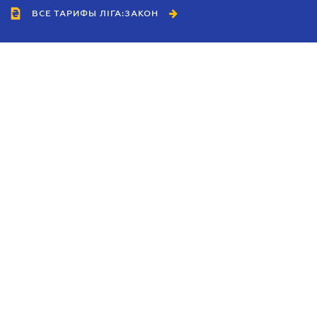
ВСЕ ТАРИФЫ ЛІГА:ЗАКОН
Сотрудничество
Агенты
Дилеры
Политика
конфиденциальности
Условия использования
сайта
Реклама
Блог
Новости компании
Руководства
Каталоги компаний
Темы в центре внимания