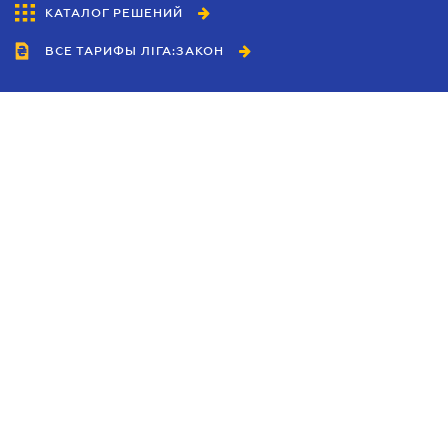
КАТАЛОГ РЕШЕНИЙ
ВСЕ ТАРИФЫ ЛІГА:ЗАКОН
Сотрудничество
Агенты
Дилеры
Политика
конфиденциальности
Условия использования
сайта
Реклама
Блог
Новости компании
Руководства
Каталоги компаний