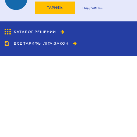
ТАРИФЫ
ПОДРОБНЕЕ
КАТАЛОГ РЕШЕНИЙ
ВСЕ ТАРИФЫ ЛІГА:ЗАКОН
Сотрудничество
Агенты
Дилеры
Политика
конфиденциальности
Условия использования
сайта
Реклама
Блог