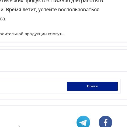
тических продуктов LIGA360 для работы в
. Время летит, успейте воспользоваться
са.
Отечественные производители строительной продукции смогут выйти на европейский рынок: принят Закон
войти