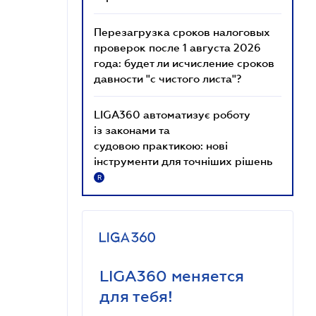
Перезагрузка сроков налоговых
проверок после 1 августа 2026
года: будет ли исчисление сроков
давности "с чистого листа"?
LIGA360 автоматизує роботу
із законами та
судовою практикою: нові
інструменти для точніших рішень
R
LIGA360 меняется
для тебя!