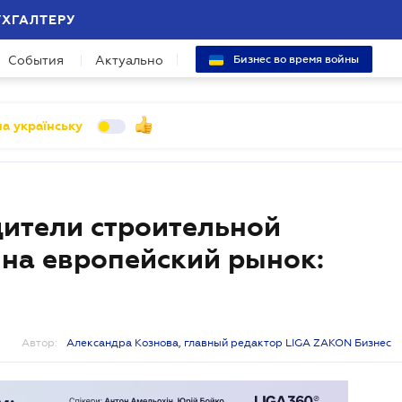
УХГАЛТЕРУ
События
Актуально
Бизнес во время войны
а українську
ители строительной
 на европейский рынок:
Автор:
Александра Кознова, главный редактор LIGA ZAKON Бизнес