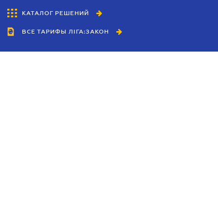
КАТАЛОГ РЕШЕНИЙ
ВСЕ ТАРИФЫ ЛІГА:ЗАКОН
Сотрудничество
Агенты
Дилеры
Политика
конфиденциальности
Условия использования
сайта
Реклама
Блог
Новости компании
Руководства
Каталоги компаний