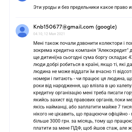
Эти уроды и без предельники какое право им
Knb150677@gmail.com (google)
04.10, 12 Мая 2021
Мені також почали дзвонити колектори і пог
зокрема кредитна компанія "Алекскредит" 
ще дитині(на сьогодні сума боргу складає 4
люди добрі робиться в країні, якщо ті, які да
людина не може віддати їм вчасно ті відсот
номери і питають - чи працює ця людина, що 
роки від народження, що влізла в цю халепу
кредитну організацію мені треба писати гору
якийсь захист від правових органів, поки м
якісь найманці, або заплатити майже 7 тисяч
нікого не цікавить, що працюючи офіційно -
більше 3000 грн. за місяць, тому що працю
платити за мене ПДФ, щоб йшов стаж, але ж 