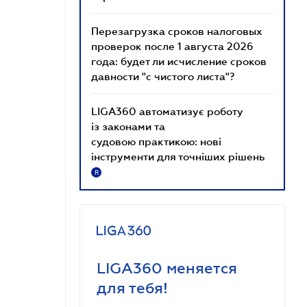
Перезагрузка сроков налоговых
проверок после 1 августа 2026
года: будет ли исчисление сроков
давности "с чистого листа"?
LIGA360 автоматизує роботу
із законами та
судовою практикою: нові
інструменти для точніших рішень
R
LIGA360 меняется
для тебя!