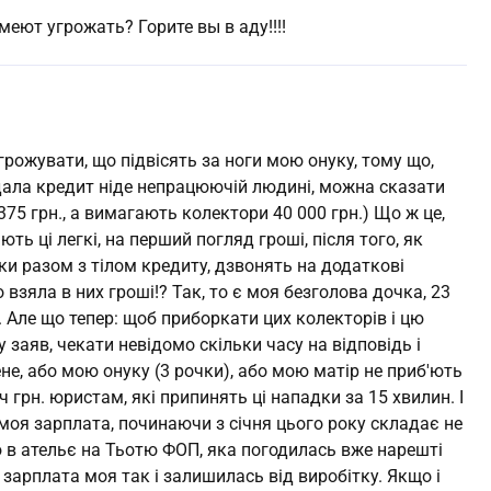
еют угрожать? Горите вы в аду!!!!
рожувати, що підвісять за ноги мою онуку, тому що,
дала кредит ніде непрацюючій людині, можна сказати
375 грн., а вимагають колектори 40 000 грн.) Що ж це,
ють ці легкі, на перший погляд гроші, після того, як
ки разом з тілом кредиту, дзвонять на додаткові
взяла в них гроші!? Так, то є моя безголова дочка, 23
. Але що тепер: щоб приборкати цих колекторів і цю
 заяв, чекати невідомо скільки часу на відповідь і
ене, або мою онуку (3 рочки), або мою матір не приб'ють
 грн. юристам, які припинять ці нападки за 15 хвилин. І
 моя зарплата, починаючи з січня цього року складає не
ю в ательє на Тьотю ФОП, яка погодилась вже нарешті
зарплата моя так і залишилась від виробітку. Якщо і