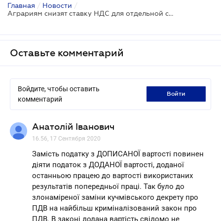
Главная
/
Новости
/
Аграриям снизят ставку НДС для отдельной с/х продукции
Оставьте комментарий
Войдите, чтобы оставить
войти
комментарий
Анатолій Іванович
16.56, 17 Сентября 2020
Замість податку з ДОПИСАНОЇ вартості повинен
діяти податок з ДОДАНОЇ вартості, доданої
останньою працею до вартості використаних
результатів попередньої праці. Так було до
злонаміреної заміни кучмівського декрету про
ПДВ на найбільш криміналізований закон про
ПДВ. В законі додана вартість свідомо не