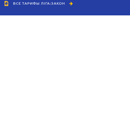
ВСЕ ТАРИФЫ ЛІГА:ЗАКОН
Сотрудничество
Агенты
Дилеры
Политика
конфиденциальности
Условия использования
сайта
Реклама
Блог
Новости компании
Руководства
Каталоги компаний
Темы в центре внимания