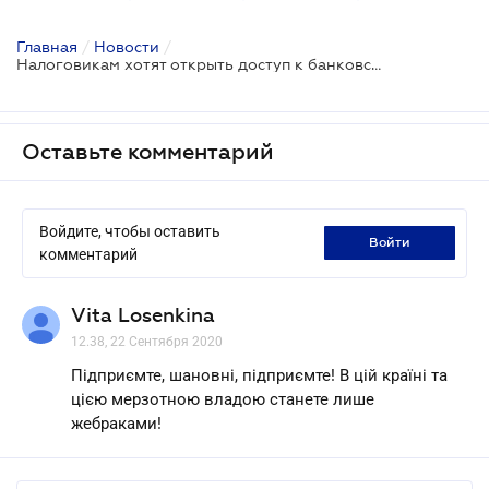
Главная
/
Новости
/
Налоговикам хотят открыть доступ к банковской тайне относительно операций по счетам предпринимателей
Оставьте комментарий
Войдите, чтобы оставить
войти
комментарий
Vita Losenkina
12.38, 22 Сентября 2020
Підприємте, шановні, підприємте! В цій країні та
цією мерзотною владою станете лише
жебраками!