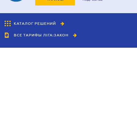
КАТАЛОГ РЕШЕНИЙ
ВСЕ ТАРИФЫ ЛІГА:ЗАКОН
Сотрудничество
Агенты
Дилеры
Политика
конфиденциальности
Условия использования
сайта
Реклама
Блог
Новости компании