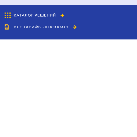
КАТАЛОГ РЕШЕНИЙ
ВСЕ ТАРИФЫ ЛІГА:ЗАКОН
Сотрудничество
Агенты
Дилеры
Политика
конфиденциальности
Условия использования
сайта
Реклама
Блог
Новости компании
Руководства