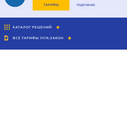
ТАРИФЫ
ПОДРОБНЕЕ
КАТАЛОГ РЕШЕНИЙ
ВСЕ ТАРИФЫ ЛІГА:ЗАКОН
Сотрудничество
Агенты
Дилеры
Политика
конфиденциальности
Условия использования
сайта
Реклама
Блог