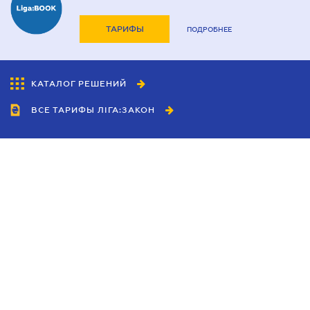
ТАРИФЫ
ПОДРОБНЕЕ
КАТАЛОГ РЕШЕНИЙ
ВСЕ ТАРИФЫ ЛІГА:ЗАКОН
Сотрудничество
Агенты
Дилеры
Политика
конфиденциальности
Условия использования
сайта
Реклама
Блог