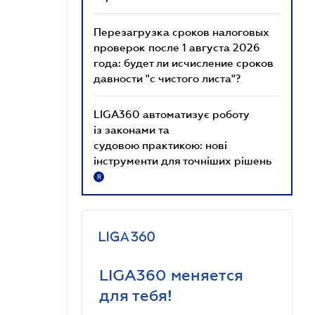
Перезагрузка сроков налоговых
проверок после 1 августа 2026
года: будет ли исчисление сроков
давности "с чистого листа"?
LIGA360 автоматизує роботу
із законами та
судовою практикою: нові
інструменти для точніших рішень
R
LIGA360 меняется
для тебя!