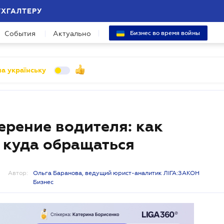
УХГАЛТЕРУ
События
Актуально
Бизнес во время войны
а українську
рение водителя: как
, куда обращаться
Автор:
Ольга Баранова, ведущий юрист-аналитик ЛІГА:ЗАКОН
Бизнес