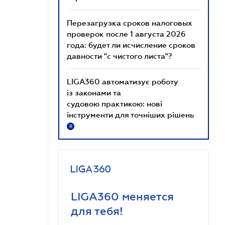
Перезагрузка сроков налоговых
проверок после 1 августа 2026
года: будет ли исчисление сроков
давности "с чистого листа"?
LIGA360 автоматизує роботу
із законами та
судовою практикою: нові
інструменти для точніших рішень
R
LIGA360 меняется
для тебя!