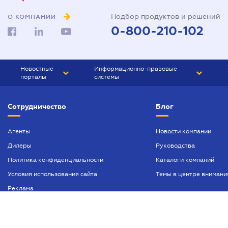
Подбор продуктов и решений
О КОМПАНИИ
0-800-210-102
Новостные
Информационно-правовые
порталы
системы
ЮРЛИГА
Право Украины
Сотрудничество
Блог
БИЗНЕС
ГРАНД
БУХГАЛТЕР.ua
ПРАЙМ
Агенты
Новости компании
Дилеры
Руководства
БУХГАЛТЕР ПРОФ
Политика конфиденциальности
Каталоги компаний
ЮРИСТ ПРОФ
Условия использования сайта
Темы в центре внимани
ЮРИСТ
Реклама
ПІДПРИЄМЕЦЬ