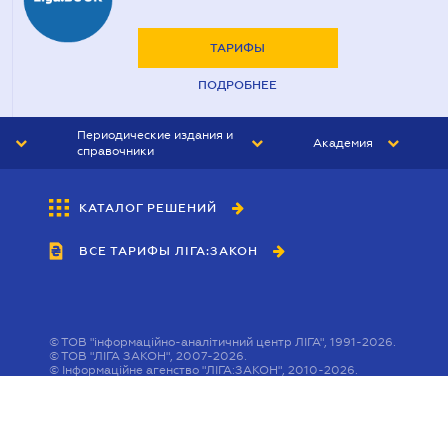
ТАРИФЫ
ПОДРОБНЕЕ
Периодические издания и
Академия
справочники
ЮРИСТ&ЗАКОН
АКАДЕМИЯ ЛІГА:ЗАКОН
КАТАЛОГ РЕШЕНИЙ
БУХГАЛТЕР&ЗАКОН
ВСЕ ТАРИФЫ ЛІГА:ЗАКОН
ВЕСТНИК МСФО
ИНТЕРБУХ
ЛИЧНЫЙ ЭКСПЕРТ
©
ТОВ "інформаційно-аналітичний центр ЛІГА", 1991-2026.
©
ТОВ "ЛІГА ЗАКОН", 2007-2026.
©
Інформаційне агенство "ЛІГА:ЗАКОН", 2010-2026.