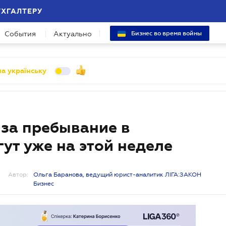
УХГАЛТЕРУ
События
Актуально
Бизнес во время войны
а українську
 за пребывание в
гут уже на этой неделе
Автор:
Ольга Баранова, ведущий юрист-аналитик ЛІГА:ЗАКОН
Бизнес