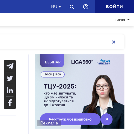
ВОЙТИ
RU
Темы
Реклама