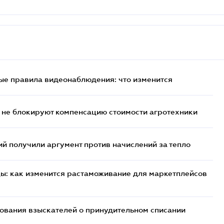
ые правила видеонаблюдения: что изменится
 не блокируют компенсацию стоимости агротехники
 получили аргумент против начислений за тепло
цы: как изменится растаможивание для маркетплейсов
бования взыскателей о принудительном списании