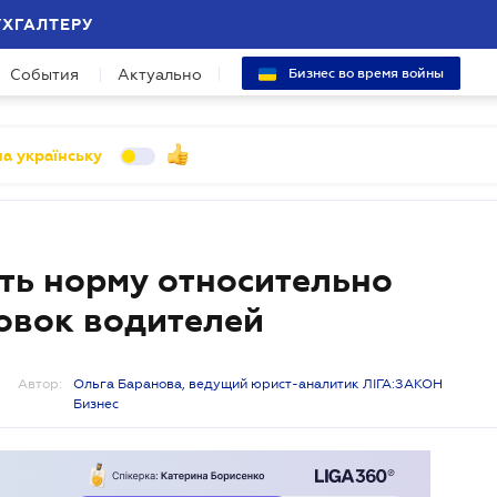
УХГАЛТЕРУ
События
Актуально
Бизнес во время войны
а українську
ть норму относительно
овок водителей
Автор:
Ольга Баранова, ведущий юрист-аналитик ЛІГА:ЗАКОН
Бизнес