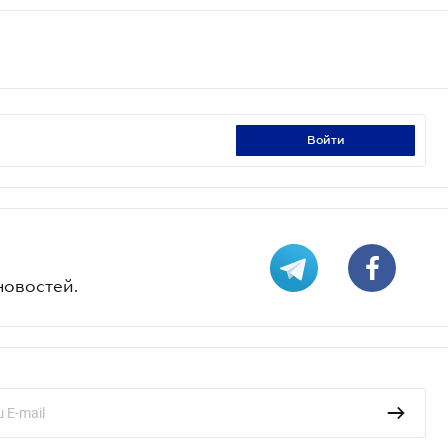
войти
новостей.