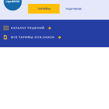
ТАРИФЫ
ПОДРОБНЕЕ
КАТАЛОГ РЕШЕНИЙ
ВСЕ ТАРИФЫ ЛІГА:ЗАКОН
Сотрудничество
Агенты
Дилеры
Политика
конфиденциальности
Условия использования
сайта
Реклама
Блог