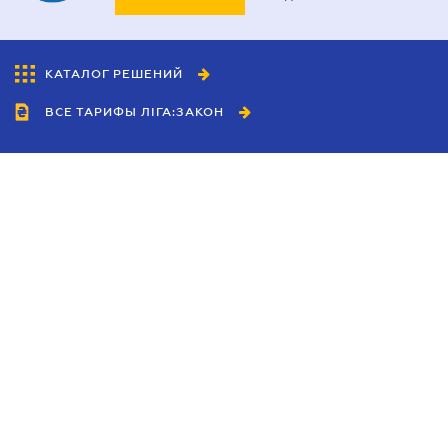
КАТАЛОГ РЕШЕНИЙ
ВСЕ ТАРИФЫ ЛІГА:ЗАКОН
Сотрудничество
Агенты
Дилеры
Политика
конфиденциальности
Условия использования
сайта
Реклама
Блог
Новости компании