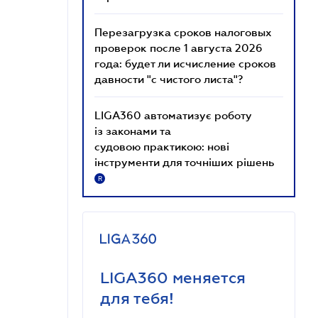
Перезагрузка сроков налоговых
проверок после 1 августа 2026
года: будет ли исчисление сроков
давности "с чистого листа"?
LIGA360 автоматизує роботу
із законами та
судовою практикою: нові
інструменти для точніших рішень
R
LIGA360 меняется
для тебя!