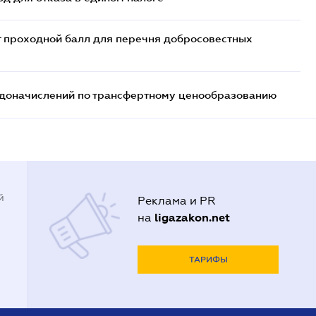
т проходной балл для перечня добросовестных
т доначислений по трансфертному ценообразованию
й
Реклама и PR
ligazakon.net
на
ТАРИФЫ