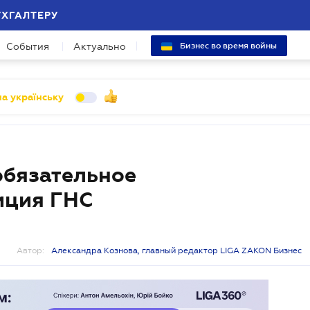
УХГАЛТЕРУ
События
Актуально
Бизнес во время войны
а українську
обязательное
иция ГНС
Автор:
Александра Кознова, главный редактор LIGA ZAKON Бизнес