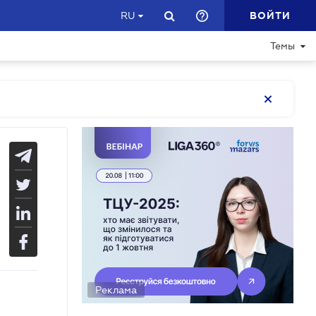
ВОЙТИ
RU
Темы
Реклама