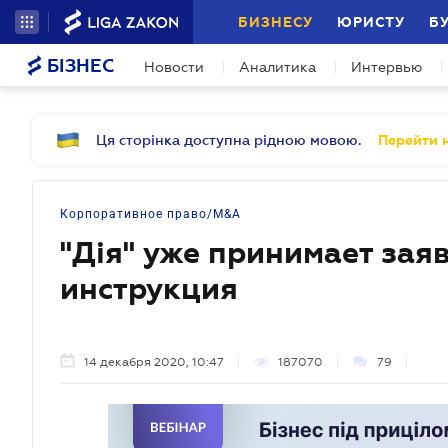
БИЗНЕСУ
ЮРИСТУ
Б
БІЗНЕС
Новости
Аналитика
Интервью
Ця сторінка доступна рідною мовою.
Перейти н
Корпоративное право/M&A
"Дія" уже принимает зая
инструкция
14 декабря 2020, 10:47
187070
79