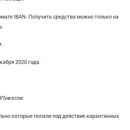
рмате IBAN. Получить средства можно только на
ь
.
я.
кабря 2020 года.
ОПов
если:
ельно которые попали под действие карантинных