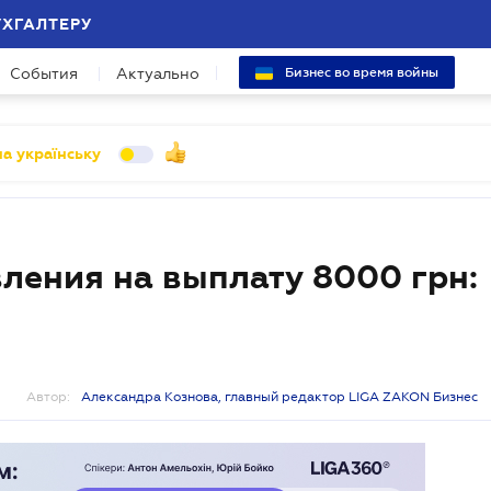
УХГАЛТЕРУ
События
Актуально
Бизнес во время войны
а українську
вления на выплату 8000 грн:
Автор:
Александра Кознова, главный редактор LIGA ZAKON Бизнес