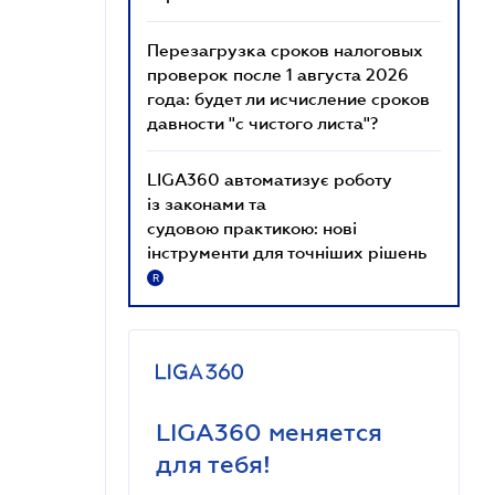
Перезагрузка сроков налоговых
проверок после 1 августа 2026
года: будет ли исчисление сроков
давности "с чистого листа"?
LIGA360 автоматизує роботу
із законами та
судовою практикою: нові
інструменти для точніших рішень
R
LIGA360 меняется
для тебя!