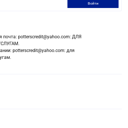
войти
очта: potterscredit@yahoo.com: ДЛЯ
УСЛУГАМ.
ии: potterscredit@yahoo.com: для
угам.