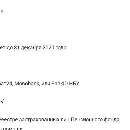
е.
т до 31 декабря 2020 года.
т24, Monobank, или BankID НБУ.
ь".
Реестре застрахованных лиц Пенсионного фонда
я помощи.