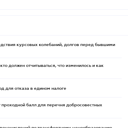
едствия курсовых колебаний, долгов перед бывшими
кто должен отчитываться, что изменилось и как
д для отказа в едином налоге
т проходной балл для перечня добросовестных
т доначислений по трансфертному ценообразованию