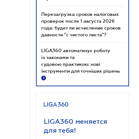
Перезагрузка сроков налоговых
проверок после 1 августа 2026
года: будет ли исчисление сроков
давности "с чистого листа"?
LIGA360 автоматизує роботу
із законами та
судовою практикою: нові
інструменти для точніших рішень
R
LIGA360 меняется
для тебя!