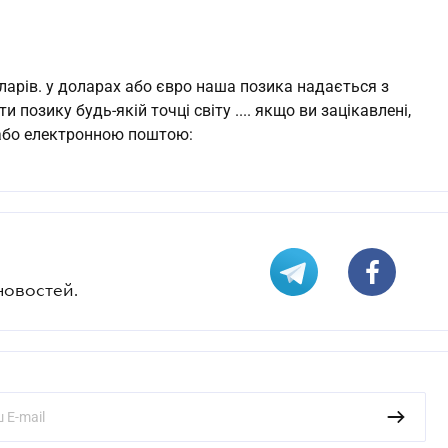
 доларів. у доларах або євро наша позика надається з
позику будь-якій точці світу .... якщо ви зацікавлені,
 або електронною поштою:
новостей.