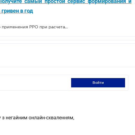
Получите самый простой сервис формирования и
 гривен в год
Новая позиция ГНС относительно применения РРО при расчетах через "Интернет-банкинг"
войти
у з негайним онлайн-схваленням,