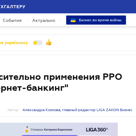
УХГАЛТЕРУ
События
Актуально
Бизнес во время войны
а українську
сительно применения РРО
ернет-банкинг"
Автор:
Александра Кознова, главный редактор LIGA ZAKON Бизнес