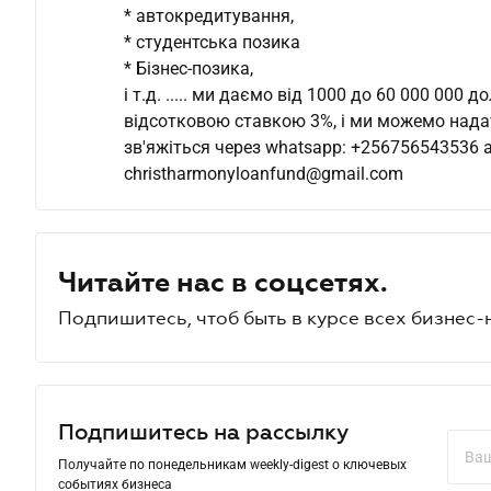
* автокредитування,
* студентська позика
* Бізнес-позика,
і т.д. ..... ми даємо від 1000 до 60 000 000
відсотковою ставкою 3%, і ми можемо надати 
зв'яжіться через whatsapp: +256756543536
christharmonyloanfund@gmail.com
Читайте нас в соцсетях.
Подпишитесь, чтоб быть в курсе всех бизнес-
Подпишитесь на рассылку
Получайте по понедельникам weekly-digest о ключевых
событиях бизнеса