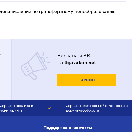
т доначислений по трансфертному ценообразованию
й
Реклама и PR
ligazakon.net
на
ТАРИФЫ
Сервисы анализа и
Сервисы электронной отчетности и
мониторинга
документооборота
CONTR AGENT
Liga:REPORT
Поддержка и контакты
SMS-МАЯК