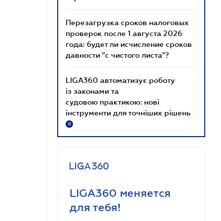
Перезагрузка сроков налоговых
проверок после 1 августа 2026
года: будет ли исчисление сроков
давности "с чистого листа"?
LIGA360 автоматизує роботу
із законами та
судовою практикою: нові
інструменти для точніших рішень
R
LIGA360 меняется
для тебя!