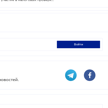
войти
новостей.