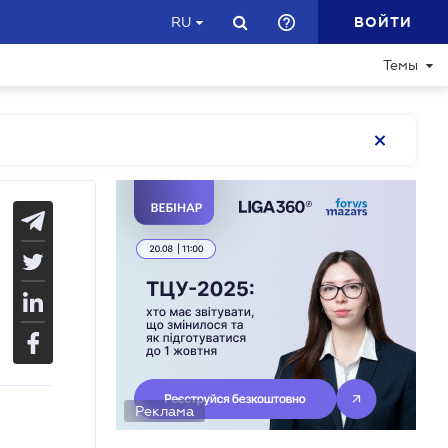
ВОЙТИ
RU
Темы
Реклама