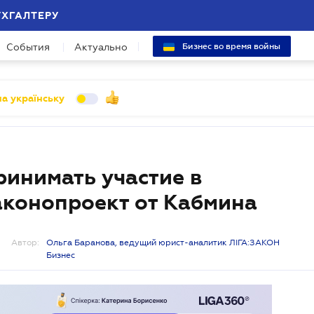
УХГАЛТЕРУ
События
Актуально
Бизнес во время войны
а українську
ринимать участие в
аконопроект от Кабмина
Автор:
Ольга Баранова, ведущий юрист-аналитик ЛІГА:ЗАКОН
Бизнес