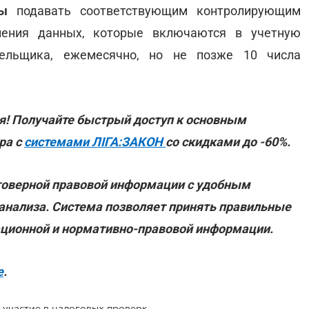
ны
подавать соответствующим контролирующим
нения данных, которые включаются в учетную
тельщика, ежемесячно, но не позже 10 числа
я! Получайте быстрый доступ к основным
ра с
системами ЛІГА:ЗАКОН
со скидками до -60%.
товерной правовой информации с удобным
 анализа. Система позволяет принять правильные
ационной и нормативно-правовой информации.
е
.
Полицейским запретят принимать участие в налоговых проверках: законопроект от Кабмина