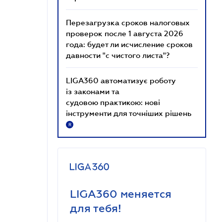
Перезагрузка сроков налоговых
проверок после 1 августа 2026
года: будет ли исчисление сроков
давности "с чистого листа"?
LIGA360 автоматизує роботу
із законами та
судовою практикою: нові
інструменти для точніших рішень
R
LIGA360 меняется
для тебя!