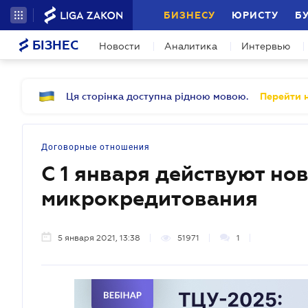
БИЗНЕСУ
ЮРИСТУ
Б
БІЗНЕС
Новости
Аналитика
Интервью
Ця сторінка доступна рідною мовою.
Перейти н
Договорные отношения
С 1 января действуют но
микрокредитования
5 января 2021, 13:38
51971
1