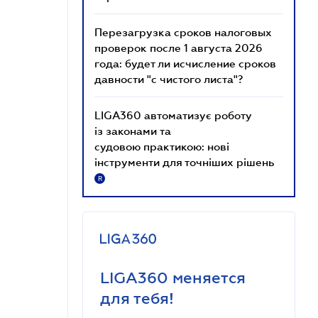
Перезагрузка сроков налоговых
проверок после 1 августа 2026
года: будет ли исчисление сроков
давности "с чистого листа"?
LIGA360 автоматизує роботу
із законами та
судовою практикою: нові
інструменти для точніших рішень
R
LIGA360 меняется
для тебя!