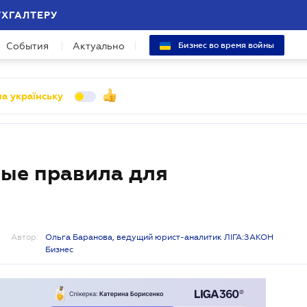
УХГАЛТЕРУ
События
Актуально
Бизнес во время войны
а українську
вые правила для
Автор:
Ольга Баранова, ведущий юрист-аналитик ЛІГА:ЗАКОН
Бизнес