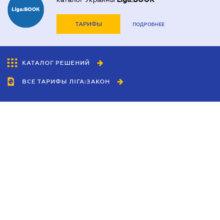
ТАРИФЫ
ПОДРОБНЕЕ
КАТАЛОГ РЕШЕНИЙ
ВСЕ ТАРИФЫ ЛІГА:ЗАКОН
Сотрудничество
Агенты
Дилеры
Политика
конфиденциальности
Условия использования
сайта
Реклама
Блог