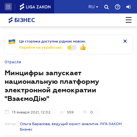
RU
БІЗНЕС
Ця сторінка доступна рідною мовою.
Перейти на українську
Отрасли
Минцифры запускает
национальную платформу
электронной демократии
"ВзаємоДію"
13 января 2021, 12:02
559
0
Автор:
Ольга Баранова, ведущий юрист-аналитик ЛІГА:ЗАКОН
Бизнес