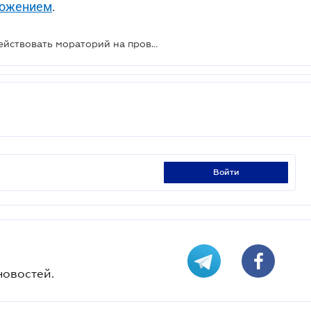
ложением
.
В ГНС ответили, продолжает ли действовать мораторий на проверки
войти
новостей.