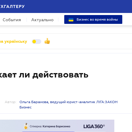
УХГАЛТЕРУ
События
Актуально
Бизнес во время войны
а українську
ает ли действовать
Автор:
Ольга Баранова, ведущий юрист-аналитик ЛІГА:ЗАКОН
Бизнес