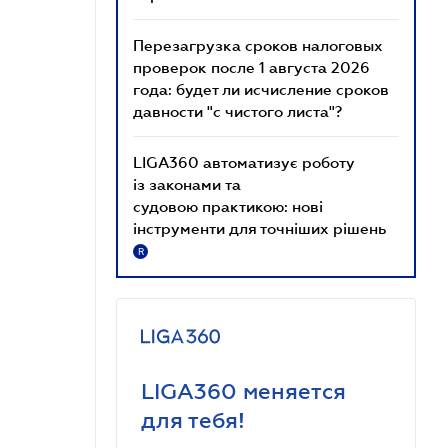
Перезагрузка сроков налоговых
проверок после 1 августа 2026
года: будет ли исчисление сроков
давности "с чистого листа"?
LIGA360 автоматизує роботу
із законами та
судовою практикою: нові
інструменти для точніших рішень
R
LIGA360 меняется
для тебя!