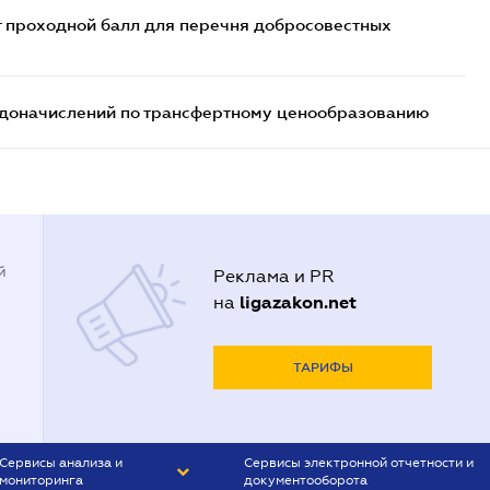
т проходной балл для перечня добросовестных
т доначислений по трансфертному ценообразованию
й
Реклама и PR
ligazakon.net
на
ТАРИФЫ
Сервисы анализа и
Сервисы электронной отчетности и
мониторинга
документооборота