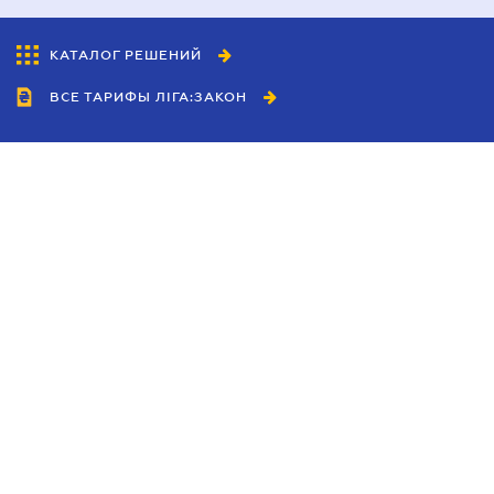
КАТАЛОГ РЕШЕНИЙ
ВСЕ ТАРИФЫ ЛІГА:ЗАКОН
Сотрудничество
Агенты
Дилеры
Политика
конфиденциальности
Условия использования
сайта
Реклама
Блог
Новости компании
Руководства