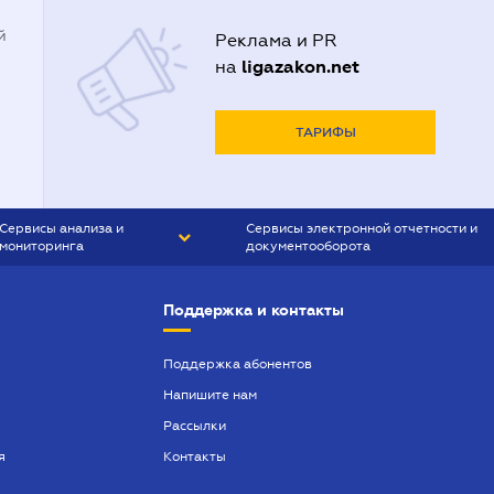
й
Реклама и PR
ligazakon.net
на
ТАРИФЫ
Сервисы анализа и
Сервисы электронной отчетности и
мониторинга
документооборота
CONTR AGENT
Liga:REPORT
Поддержка и контакты
SMS-МАЯК
VERDICTUM
Поддержка абонентов
Напишите нам
SEMANTRUM
Рассылки
SMS-МАЯК ИПОТЕКА
я
Контакты