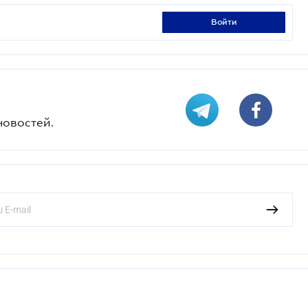
войти
новостей.