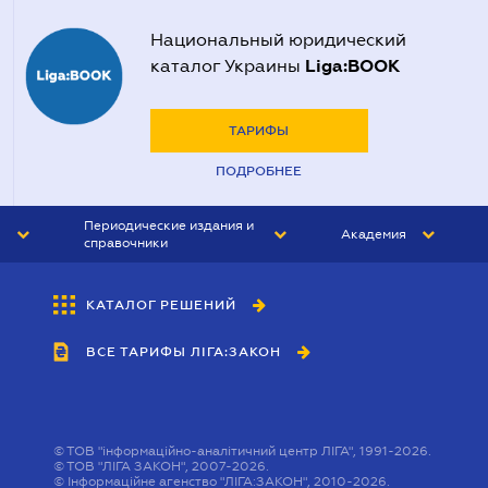
Национальный юридический
Liga:BOOK
каталог Украины
ТАРИФЫ
ПОДРОБНЕЕ
Периодические издания и
Академия
справочники
ЮРИСТ&ЗАКОН
АКАДЕМИЯ ЛІГА:ЗАКОН
КАТАЛОГ РЕШЕНИЙ
БУХГАЛТЕР&ЗАКОН
ВСЕ ТАРИФЫ ЛІГА:ЗАКОН
ВЕСТНИК МСФО
ИНТЕРБУХ
ЛИЧНЫЙ ЭКСПЕРТ
©
ТОВ "інформаційно-аналітичний центр ЛІГА", 1991-2026.
©
ТОВ "ЛІГА ЗАКОН", 2007-2026.
©
Інформаційне агенство "ЛІГА:ЗАКОН", 2010-2026.