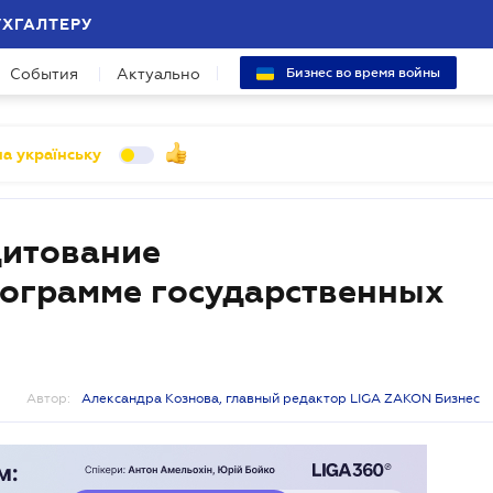
УХГАЛТЕРУ
События
Актуально
Бизнес во время войны
а українську
дитование
ограмме государственных
Автор:
Александра Кознова, главный редактор LIGA ZAKON Бизнес