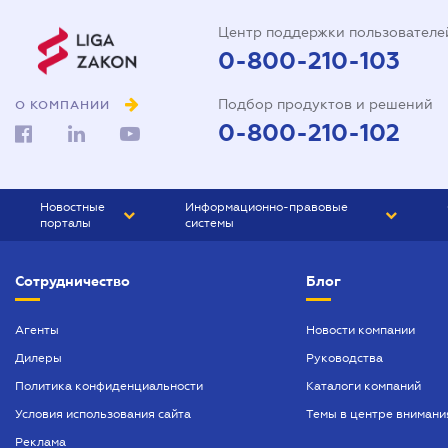
Центр поддержки пользователе
0-800-210-103
Подбор продуктов и решений
О КОМПАНИИ
0-800-210-102
Новостные
Информационно-правовые
порталы
системы
ЮРЛИГА
Право Украины
Сотрудничество
Блог
БИЗНЕС
ГРАНД
БУХГАЛТЕР.ua
ПРАЙМ
Агенты
Новости компании
Дилеры
Руководства
БУХГАЛТЕР ПРОФ
Политика конфиденциальности
Каталоги компаний
ЮРИСТ ПРОФ
Условия использования сайта
Темы в центре внимани
ЮРИСТ
Реклама