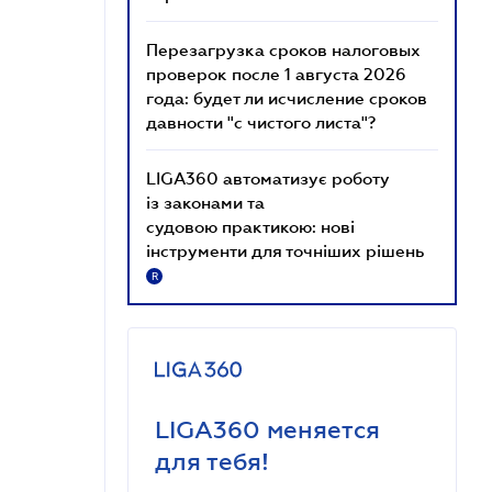
Перезагрузка сроков налоговых
проверок после 1 августа 2026
года: будет ли исчисление сроков
давности "с чистого листа"?
LIGA360 автоматизує роботу
із законами та
судовою практикою: нові
інструменти для точніших рішень
R
LIGA360 меняется
для тебя!