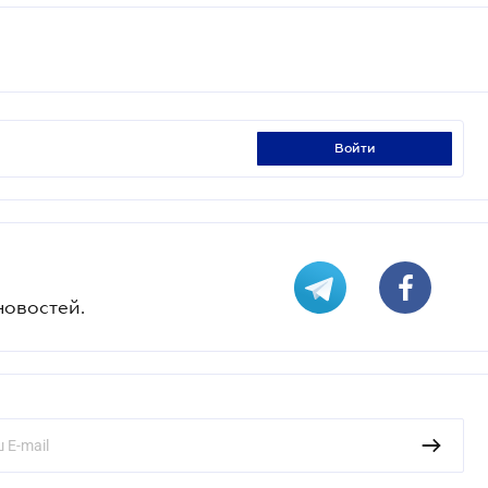
войти
новостей.