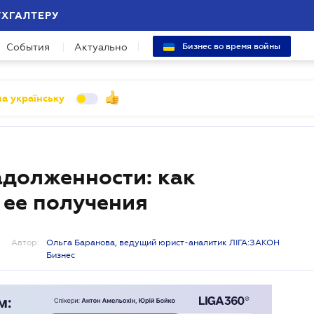
УХГАЛТЕРУ
События
Актуально
Бизнес во время войны
а українську
адолженности: как
 ее получения
Автор:
Ольга Баранова, ведущий юрист-аналитик ЛІГА:ЗАКОН
Бизнес