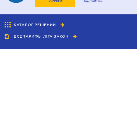
ТАРИФЫ
ПОДРОБНЕЕ
КАТАЛОГ РЕШЕНИЙ
ВСЕ ТАРИФЫ ЛІГА:ЗАКОН
Сотрудничество
Агенты
Дилеры
Политика
конфиденциальности
Условия использования
сайта
Реклама
Блог
Новости компании