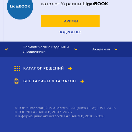
Liga:BOOK
каталог Украины
ТАРИФЫ
ПОДРОБНЕЕ
Периодические издания и
Академия
справочники
ЮРИСТ&ЗАКОН
АКАДЕМИЯ ЛІГА:ЗАКОН
КАТАЛОГ РЕШЕНИЙ
БУХГАЛТЕР&ЗАКОН
ВСЕ ТАРИФЫ ЛІГА:ЗАКОН
ВЕСТНИК МСФО
ИНТЕРБУХ
ЛИЧНЫЙ ЭКСПЕРТ
©
ТОВ "інформаційно-аналітичний центр ЛІГА", 1991-2026.
©
ТОВ "ЛІГА ЗАКОН", 2007-2026.
©
Інформаційне агенство "ЛІГА:ЗАКОН", 2010-2026.