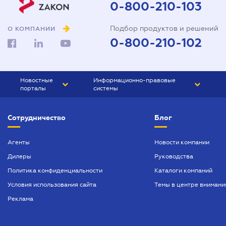
0-800-210-103
Подбор продуктов и решений
О КОМПАНИИ
0-800-210-102
Новостные
Информационно-правовые
порталы
системы
ЮРЛИГА
Право Украины
Сотрудничество
Блог
БИЗНЕС
ГРАНД
БУХГАЛТЕР.ua
ПРАЙМ
Агенты
Новости компании
Дилеры
Руководства
БУХГАЛТЕР ПРОФ
Политика конфиденциальности
Каталоги компаний
ЮРИСТ ПРОФ
Условия использования сайта
Темы в центре внимани
ЮРИСТ
Реклама
ПІДПРИЄМЕЦЬ