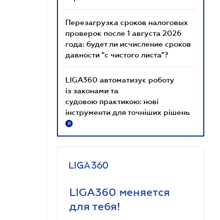
Перезагрузка сроков налоговых
проверок после 1 августа 2026
года: будет ли исчисление сроков
давности "с чистого листа"?
LIGA360 автоматизує роботу
із законами та
судовою практикою: нові
інструменти для точніших рішень
R
LIGA360 меняется
для тебя!