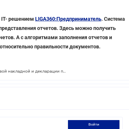
с IT- решением
LIGA360:Предприниматель
. Система
представления отчетов. Здесь можно получить
четов. А с алгоритмами заполнения отчетов и
й относительно правильности документов.
Утверждены новые формы налоговой накладной и декларации по НДС
войти