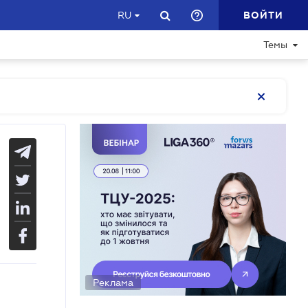
ВОЙТИ
RU
Темы
Реклама