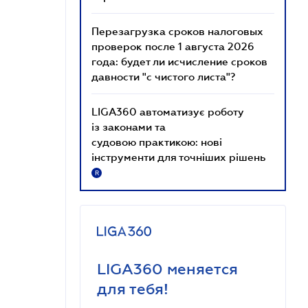
Перезагрузка сроков налоговых
проверок после 1 августа 2026
года: будет ли исчисление сроков
давности "с чистого листа"?
LIGA360 автоматизує роботу
із законами та
судовою практикою: нові
інструменти для точніших рішень
R
LIGA360 меняется
для тебя!