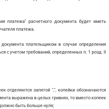
ия платежа" расчетного документа будет иметь
учателя платежа.
о документа плательщиком в случае определения
я с учетом требований, определенных п. 1 розд. II
ек отделяются запятой ",", копейки обозначаются
мента выражена в целых гривнях, то вместо копеек
 должно быть больше нуля;