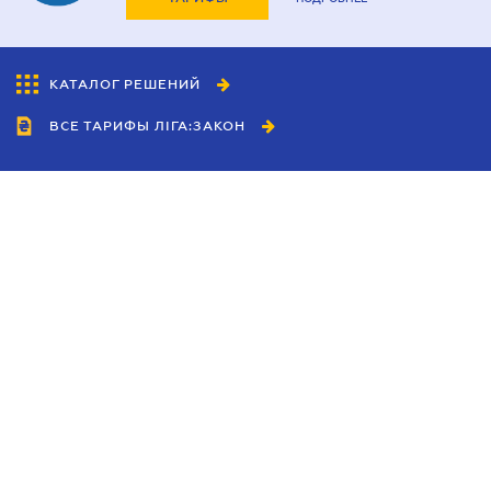
КАТАЛОГ РЕШЕНИЙ
ВСЕ ТАРИФЫ ЛІГА:ЗАКОН
Сотрудничество
Агенты
Дилеры
Политика
конфиденциальности
Условия использования
сайта
Реклама
Блог
Новости компании